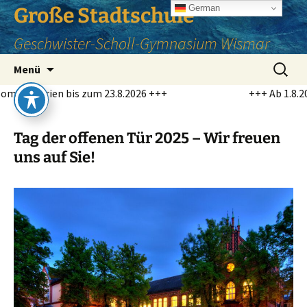
Zum
German
Große Stadtschule
Inhalt
Geschwister-Scholl-Gymnasium Wismar
springen
Suchen
Menü
nach:
en bis zum 23.8.2026 +++
+++ Ab 1.8.2026 Profil
Tag der offenen Tür 2025 – Wir freuen
uns auf Sie!