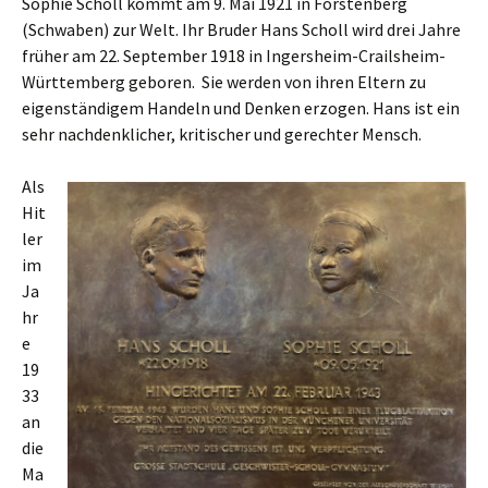
Sophie Scholl kommt am 9. Mai 1921 in Forstenberg
(Schwaben) zur Welt. Ihr Bruder Hans Scholl wird drei Jahre
früher am 22. September 1918 in Ingersheim-Crailsheim-
Württemberg geboren. Sie werden von ihren Eltern zu
eigenständigem Handeln und Denken erzogen. Hans ist ein
sehr nachdenklicher, kritischer und gerechter Mensch.
Als
Hit
ler
im
Ja
hr
e
19
33
an
die
Ma