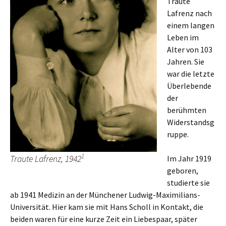
Traute
Lafrenz nach
einem langen
Leben im
Alter von 103
Jahren. Sie
war die letzte
Überlebende
der
berühmten
Widerstandsg
ruppe.
1
Traute Lafrenz, 1942
Im Jahr 1919
geboren,
studierte sie
ab 1941 Medizin an der Münchener Ludwig-Maximilians-
Universität. Hier kam sie mit Hans Scholl in Kontakt, die
beiden waren für eine kurze Zeit ein Liebespaar, später