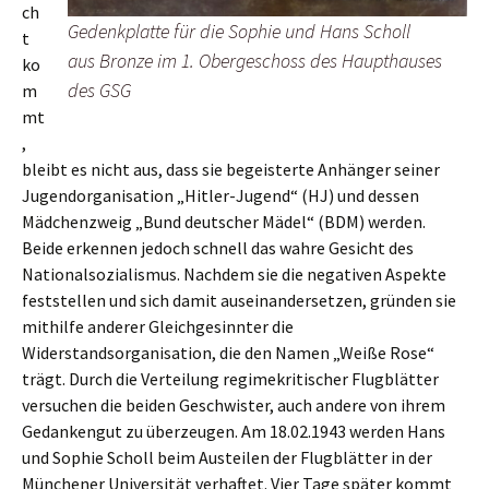
ch
Gedenkplatte für die Sophie und Hans Scholl
t
aus Bronze im 1. Obergeschoss des Haupthauses
ko
des GSG
m
mt
,
bleibt es nicht aus, dass sie begeisterte Anhänger seiner
Jugendorganisation „Hitler-Jugend“ (HJ) und dessen
Mädchenzweig „Bund deutscher Mädel“ (BDM) werden.
Beide erkennen jedoch schnell das wahre Gesicht des
Nationalsozialismus. Nachdem sie die negativen Aspekte
feststellen und sich damit auseinandersetzen, gründen sie
mithilfe anderer Gleichgesinnter die
Widerstandsorganisation, die den Namen „Weiße Rose“
trägt. Durch die Verteilung regimekritischer Flugblätter
versuchen die beiden Geschwister, auch andere von ihrem
Gedankengut zu überzeugen. Am 18.02.1943 werden Hans
und Sophie Scholl beim Austeilen der Flugblätter in der
Münchener Universität verhaftet. Vier Tage später kommt