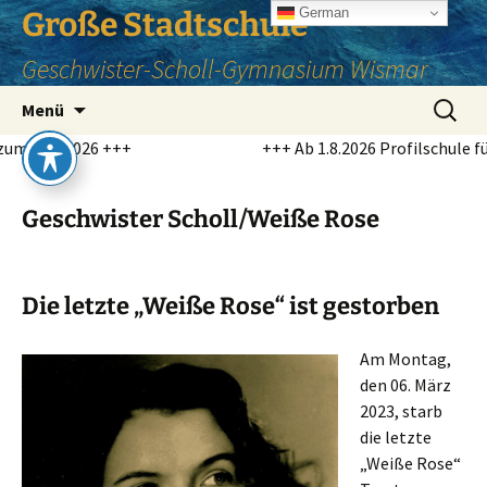
Zum
German
Große Stadtschule
Inhalt
Geschwister-Scholl-Gymnasium Wismar
springen
Suchen
Menü
nach:
++
+++ Ab 1.8.2026 Profilschule für Niederdeutsc
Geschwister Scholl/Weiße Rose
Die letzte „Weiße Rose“ ist gestorben
Am Montag,
den 06. März
2023, starb
die letzte
„Weiße Rose“