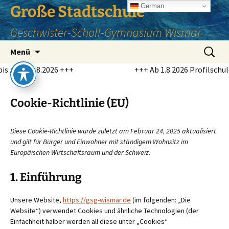
Zum
German
Große Stadtschule
Inhalt
Geschwister-Scholl-Gymnasium Wismar
springen
Suchen
Menü
nach:
.2026 +++
+++ Ab 1.8.2026 Profilschule für Niede
Cookie-Richtlinie (EU)
Diese Cookie-Richtlinie wurde zuletzt am Februar 24, 2025 aktualisiert
und gilt für Bürger und Einwohner mit ständigem Wohnsitz im
Europäischen Wirtschaftsraum und der Schweiz.
1. Einführung
Unsere Website,
https://gsg-wismar.de
(im folgenden: „Die
Website“) verwendet Cookies und ähnliche Technologien (der
Einfachheit halber werden all diese unter „Cookies“