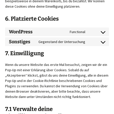
beispielsweise in deinem Warenkorb, bis du bezahlst. Wir können
diese Cookies ohne deine Einwilligung platzieren.
6. Platzierte Cookies
WordPress
Functional
Consent
to
Sonstiges
Gegenstand der Untersuchung
Consent
service
to
wordpress
7. Einwilligung
service
sonstiges
Wenn du unsere Website das erste Mal besuchst, zeigen wir dir ein
Pop-Up mit einer Erklärung über Cookies. Sobald du auf
„Akzeptieren“ klickst, gibst du uns deine Einwilligung, alle in diesem
Pop-Up und in der Cookie-Richtlinie beschriebenen Cookies und
Plugins zu verwenden. Du kannst die Verwendung von Cookies über
deinen Browser deaktivieren, aber bitte beachte, dass unsere
Website dann unter Umständen nicht richtig funktioniert.
7.1 Verwalte deine