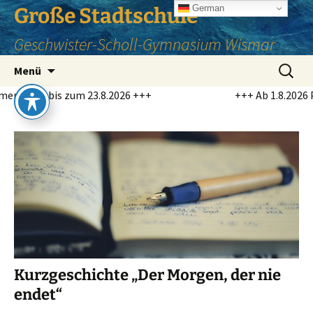
Zum
German
Große Stadtschule
Inhalt
Geschwister-Scholl-Gymnasium Wismar
springen
Suchen
Menü
nach:
s zum 23.8.2026 +++
+++ Ab 1.8.2026 Profilschul
Kurzgeschichte „Der Morgen, der nie
endet“