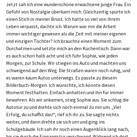
Jetzt sah ich eine wunderschöne erwachsene junge Frau. Ein
Gefühl von Nostalgie überkam mich. Gleichzeitig spürte ich
einen Stich in meiner Brust. Ich hatte so viel von ihrem
Leben verpasst, dachte ich. Warum war mir die Arbeit
immer wichtiger gewesen als die Zeit mit meiner eigenen
und einzigen Tochter? Ich brauchte einen Moment zum
Durchatmen und setzte mich an den Küchentisch. Dann war
es auch schon halb acht und ich fuhr Sophie, wie jeden
Morgen, zur Schule. Wir stiegen ins Auto und machten uns
schweigend auf den Weg. Die Straßen waren noch ruhig, und
es waren kaum Autos unterwegs. Es passte zu diesem
Bilderbuch-Morgen. Ich wünschte, ich könnte diesen
Moment festhalten. Einfach anhalten und ihn für immer
bewahren. Als wir ankamen, stieg Sophie aus. Sie schlug die
Autotür zu und drehte sich noch einmal zu mir um. „Viel
Erfolg, du schaffst das!“, rief ich ihr zu. Sie sagte nichts
weiter, und dann drehte sie sich um und ging ins
Schulgebäude. Ich sah ihr noch einen Augenblick lang nach,
bis sie durch die Eingangstür verschwand. Während ich dort